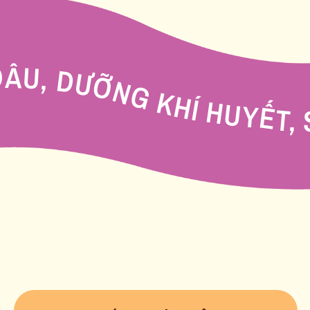
GÀY AN, ẤM BỤNG NGÀY DÂU, DƯỠNG KH