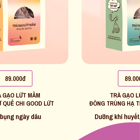
89.000đ
89.00
À GẠO LỨT MẦM
TRÀ GẠO L
 QUẾ CHI GOOD LỨT
ĐÔNG TRÙNG HẠ T
bụng ngày dâu
Dưỡng khí huyết