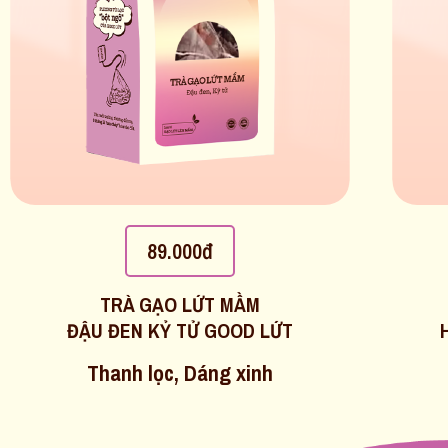
89.000đ
TRÀ GẠO LỨT MẦM
ĐẬU ĐEN KỶ TỬ GOOD LỨT
Thanh lọc, Dáng xinh