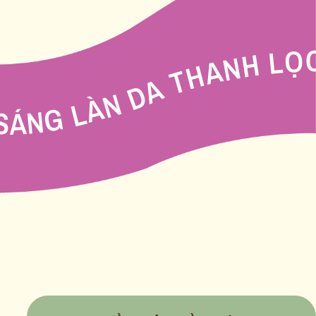
THANH LỌC, DÁNG XINH, CHILL NHẸ, NGÀY AN, ẤM BỤNG NGÀY DÂU, DƯỠNG KHÍ HUYẾT, SÁNG LÀ
Í HUYẾT, SÁNG LÀN DA