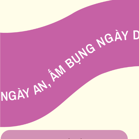
THANH LỌC, DÁNG XINH, CHILL NHẸ, N