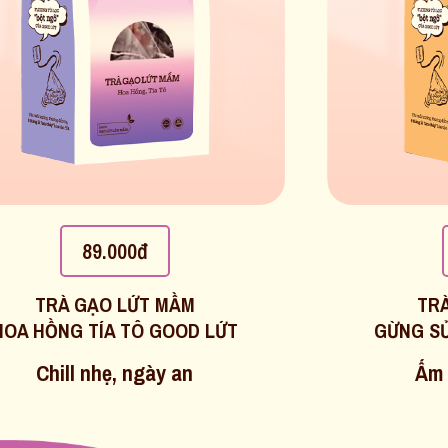
89.000đ
TRÀ GẠO LỨT MẦM
TR
HOA HỒNG TÍA TÔ GOOD LỨT
GỪNG SỬ
Chill nhẹ, ngày an
Ấm 