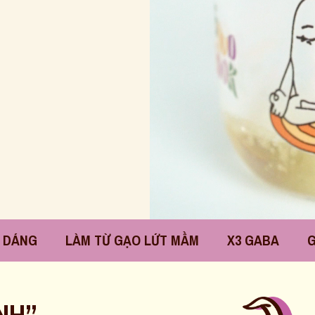
TỪ GẠO LỨT MẦM
X3 GABA
GIÀU CHẤT XƠ
NH”