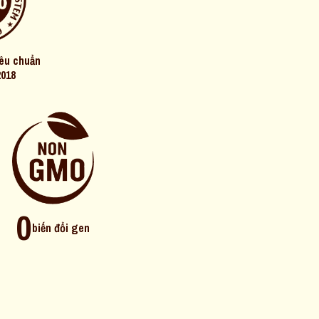
iêu chuẩn
2018
0
biến đổi gen