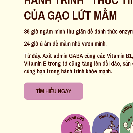
CỦA GẠO LỨT MẦM
36 giờ ngâm mình thư giãn để đánh thức enzym
24 giờ ủ ấm để mầm nhỏ vươn mình.
Từ đây. Axit admin GABA cùng các Vitamin B1,
Vitamin E trong tớ cũng tăng lên dồi dào, sẵ
cùng bạn trong hành trình khỏe mạnh.
TÌM HIỂU NGAY