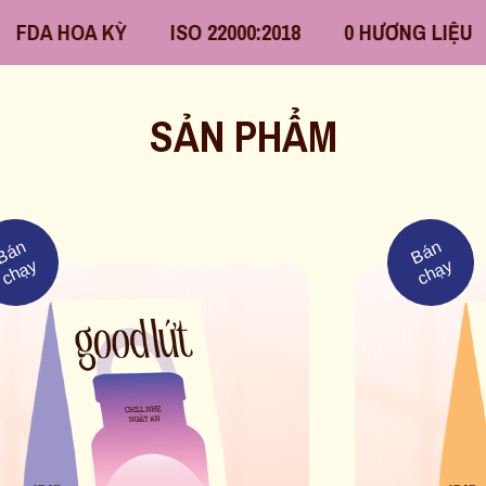
Ỳ
ISO 22000:2018
0 HƯƠNG LIỆU
0 CHẤT B
SẢN PHẨM
B
á
n
c
h
ạ
B
á
n
c
h
ạ
y
y