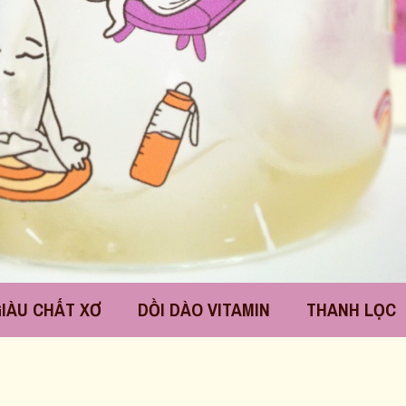
DỒI DÀO VITAMIN
THANH LỌC
THON DÁNG